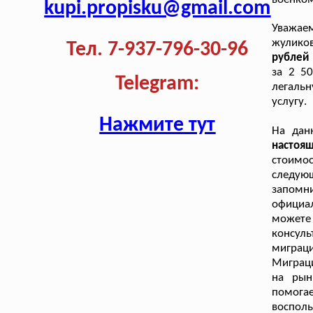
kupi.propisku@gmail.com
Уважае
жуликов
Тел. 7-937-796-30-96
рублей 
за 2 50
Telegram:
легаль
услугу.
Нажмите тут
На дан
настоя
стоимос
следую
запомн
официал
может
консул
миграц
Миграц
на рын
помога
восполь