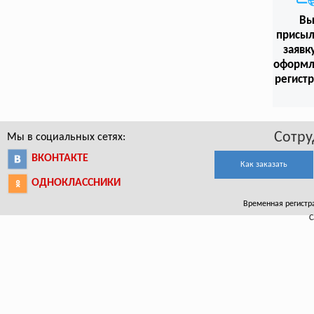
В
присыл
заявк
оформл
регист
Сотру
Мы в социальных сетях:
ВКОНТАКТЕ
Как заказать
ОДНОКЛАССНИКИ
Временная регистра
С