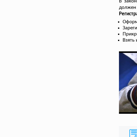
В закон
должен 
Регист
Оформ
Зарег
Прикр
Взять