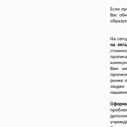
Если пр
Вас об
образуе
На сег
на лег
стоимос
пропи
коммуна
Вам ни
пропис
рынке о
людям 
нашими 
Оформи
пробле
дополни
учрежде