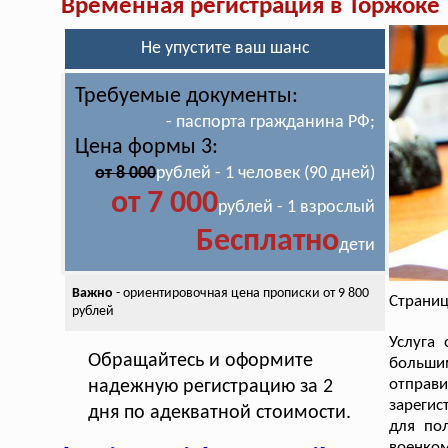
Временная регистрация в Торжоке
Не упустите ваш шанс
Требуемые документы:
- паспорта гражданина РФ;
Цена формы 3:
от 8 000
рублей - 1 человек (90 дней)
от 7 000
рублей - 1 взрослый
Бесплатно
дети
Важно
- ориентировочная цена
прописки от 9 800
Страниц
рублей
Услуга
Обращайтесь и оформите
большим
отправи
надежную регистрацию за 2
зарегис
дня по адекватной стоимости.
для по
военком